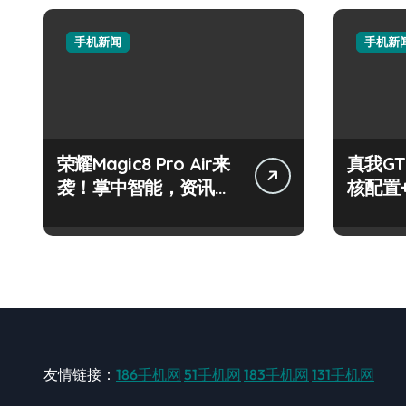
手机新闻
手机新
荣耀Magic8 Pro Air来
真我GT
袭！掌中智能，资讯快
核配置
人一步！
玩机党
友情链接：
186手机网
51手机网
183手机网
131手机网