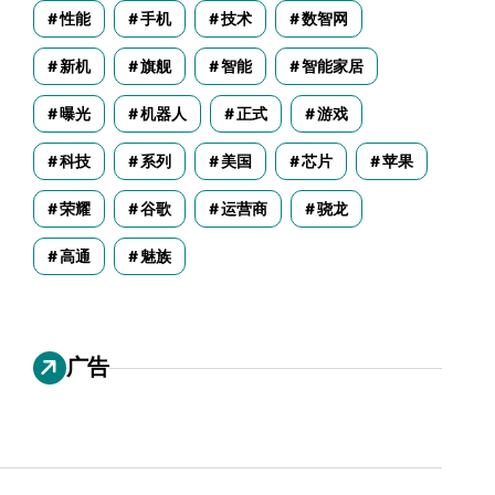
性能
手机
技术
数智网
新机
旗舰
智能
智能家居
曝光
机器人
正式
游戏
科技
系列
美国
芯片
苹果
荣耀
谷歌
运营商
骁龙
高通
魅族
广告