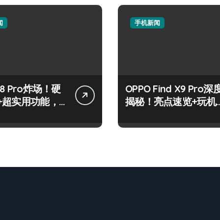
闻
手机新闻
8 Pro炸场！硬
OPPO Find X9 Pro深
+超实用功能，
揭秘！亮点速览+玩机
速戳！
神技一网打尽