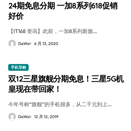
24期免息分期 一加8系列618促销
好价
【IT168 资讯】此前，一加8系列新旗…
DaWei
6 月 13, 2020
手机导购
双12三星旗舰分期免息！三星5G机
皇现在带回家！
今年号称“旗舰”的手机很多，从二千元到上…
DaWei
12 月 12, 2019