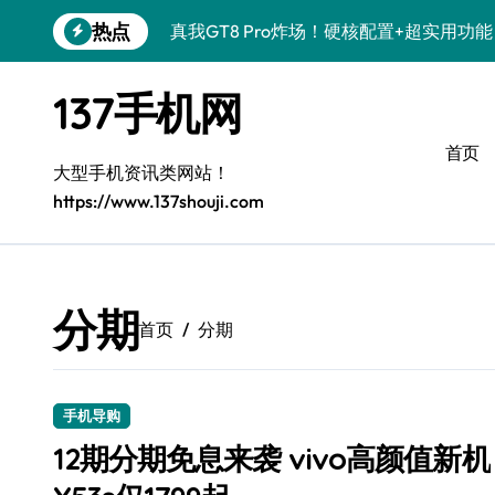
跳
热点
真我GT8 Pro炸场！硬核配置+超实用功
转
到
OPPO Find X9 Pro深度揭秘！亮点速
内
137手机网
容
荣耀500 Pro联名MOLLY来袭！潮玩新
首页
REDMI K90深度揭秘！性能颜值双在线
大型手机资讯类网站！
https://www.137shouji.com
vivo S50 Pro mini来袭！小屏旗舰，
荣耀ROBOT PHONE驾到！智能掌控，
三星W26震撼来袭！速览资讯，解锁智能
分期
首页
分期
华为nova 15 Ultra新功能解锁，数码控
三星Galaxy Z Fold7来袭！创新科技，
手机导购
荣耀Magic8 Pro Air来袭！掌中智能，
12期分期免息来袭 vivo高颜值新机