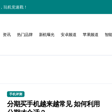
能，玩机党速戳！
览+玩机神技一网打尽
机技巧大放送📱✨
资讯
热门品牌
新机曝光
安卓频道
苹果频道
智
，一文览尽超值亮点！
亮点满满速来围观！
手机资讯一手全抓！
科技新潮流！
速抢最新优惠！
重塑手机新体验！
手机评测
资讯快人一步！
分期买手机越来越常见 如何利用