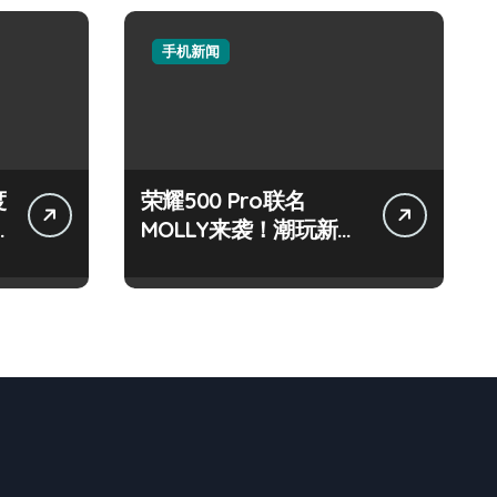
手机新闻
度
荣耀500 Pro联名
MOLLY来袭！潮玩新机
技巧大放送📱✨