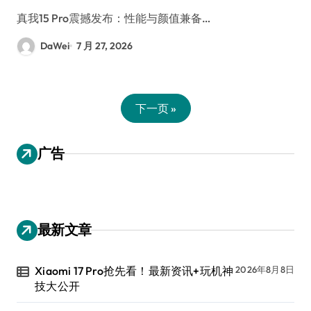
真我15 Pro震撼发布：性能与颜值兼备…
DaWei
7 月 27, 2026
下一页 »
广告
最新文章
Xiaomi 17 Pro抢先看！最新资讯+玩机神
2026年8月8日
技大公开