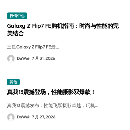
行情中心
Galaxy Z Flip7 FE购机指南：时尚与性能的完
美结合
三星Galaxy Z Flip7 FE最…
DaWei
7 月 31, 2026
其他
真我13震撼登场，性能摄影双爆款！
真我13震撼发布：性能飞跃摄影卓越，玩机…
DaWei
7 月 27, 2026