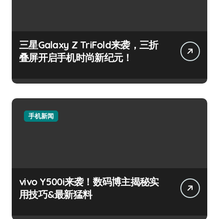
三星Galaxy Z TriFold来袭，三折
叠屏开启手机时尚新纪元！
手机新闻
vivo Y500i来袭！数码博主揭秘实
用技巧&最新猛料