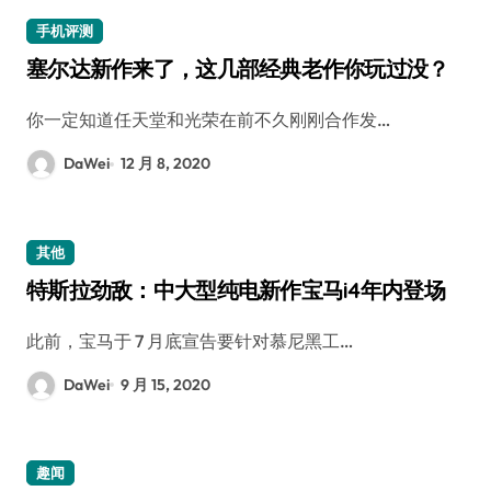
手机评测
塞尔达新作来了，这几部经典老作你玩过没？
你一定知道任天堂和光荣在前不久刚刚合作发…
DaWei
12 月 8, 2020
其他
特斯拉劲敌：中大型纯电新作宝马i4年内登场
此前，宝马于 7 月底宣告要针对慕尼黑工…
DaWei
9 月 15, 2020
趣闻