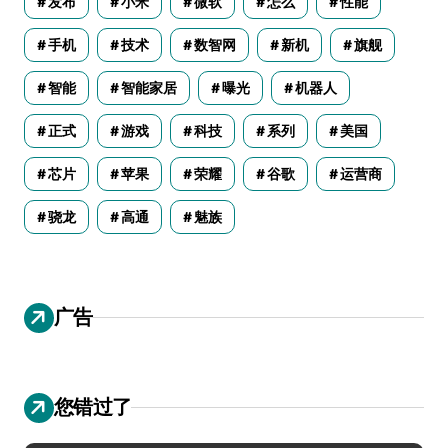
发布
小米
微软
怎么
性能
手机
技术
数智网
新机
旗舰
智能
智能家居
曝光
机器人
正式
游戏
科技
系列
美国
芯片
苹果
荣耀
谷歌
运营商
骁龙
高通
魅族
广告
您错过了