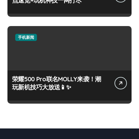
点速览+玩机神技一网打尽
手机新闻
荣耀500 Pro联名MOLLY来袭！潮
玩新机技巧大放送📱✨