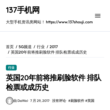
跳
137手机网
转
到
内
大型手机资讯类网站！ https://www.137shouji.com
容
首页
5G频道
行业
2017
英国20年前将推刷脸软件 排队检票或成历史
行业
英国20年前将推刷脸软件 排队
检票或成历史
由 DaWei
7 月 29, 2017
没有评论
#
刷脸软件
#
英国