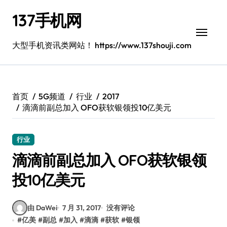
跳
137手机网
转
到
内
大型手机资讯类网站！ https://www.137shouji.com
容
首页
5G频道
行业
2017
滴滴前副总加入 OFO获软银领投10亿美元
行业
滴滴前副总加入 OFO获软银领
投10亿美元
由 DaWei
7 月 31, 2017
没有评论
#
亿美
#
副总
#
加入
#
滴滴
#
获软
#
银领