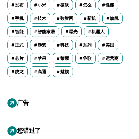
发布
小米
微软
怎么
性能
手机
技术
数智网
新机
旗舰
智能
智能家居
曝光
机器人
正式
游戏
科技
系列
美国
芯片
苹果
荣耀
谷歌
运营商
骁龙
高通
魅族
广告
您错过了