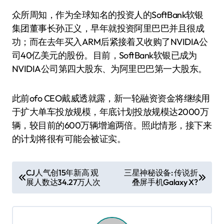
众所周知，作为全球知名的投资人的SoftBank软银
集团董事长孙正义，早年就投资阿里巴巴并且很成
功；而在去年买入ARM后紧接着又收购了NVIDIA公
司40亿美元的股份。目前，SoftBank软银已成为
NVIDIA公司第四大股东、为阿里巴巴第一大股东。
此前ofo CEO戴威透就露，新一轮融资资金将继续用
于扩大单车投放规模，年底计划投放规模达2000万
辆，较目前的600万辆增逾两倍。照此情形，接下来
的计划将很有可能会被证实。
文
CJ人气创15年新高 观
三星神秘设备: 传说折
展人数达34.27万人次
叠屏手机Galaxy X?
章
导
航