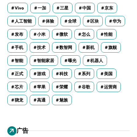
Vivo
一加
三星
中国
京东
人工智能
体验
全球
区块
华为
发布
小米
微软
怎么
性能
手机
技术
数智网
新机
旗舰
智能
智能家居
曝光
机器人
正式
游戏
科技
系列
美国
芯片
苹果
荣耀
谷歌
运营商
骁龙
高通
魅族
广告