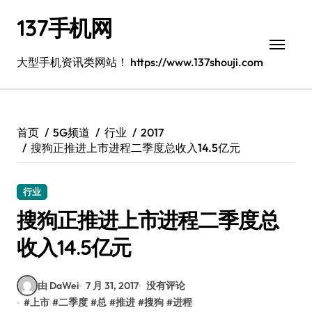
跳
137手机网
转
到
内
大型手机资讯类网站！ https://www.137shouji.com
容
首页
5G频道
行业
2017
搜狗正推进上市进程二季度总收入14.5亿元
行业
搜狗正推进上市进程二季度总
收入14.5亿元
由 DaWei
7 月 31, 2017
没有评论
#
上市
#
二季度
#
总
#
推进
#
搜狗
#
进程