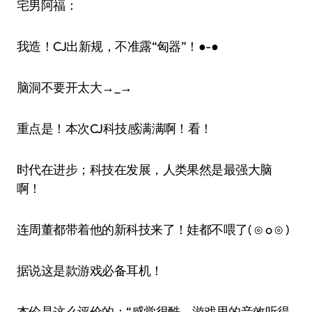
宅男阿福：
我造！CJ出新规，不准露“匈器”！●-●
脑洞不要开太大→_→
重点是！本次CJ科技感满满啊！看！
时代在进步；科技在发展，人类果然是最强大脑
啊！
连周董都带着他的新科技来了！娃都不喂了( ⊙ o ⊙ )
据说这是款游戏必备耳机！
杰伦是这么评价的：“感觉很酷，游戏里的音效听得