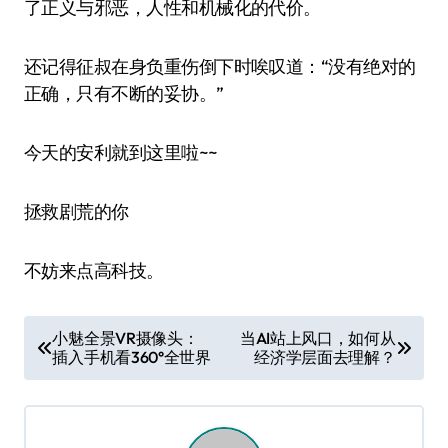
了正义与邪恶，人性和机械化的代价。
还记得征叔在身负重伤倒下时唉叹道：“没有绝对的
正确，只有不断的妥协。”
今天的安利就到这里啦~~
拯救剧荒的你
不妨来点高科技。
文
小魅全景VR摄像头：
当AI站上风口，如何从
插入手机看360°全世界
经济学层面去理解？
章
导
航