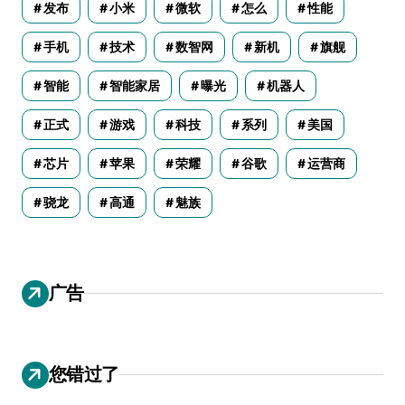
发布
小米
微软
怎么
性能
手机
技术
数智网
新机
旗舰
智能
智能家居
曝光
机器人
正式
游戏
科技
系列
美国
芯片
苹果
荣耀
谷歌
运营商
骁龙
高通
魅族
广告
您错过了