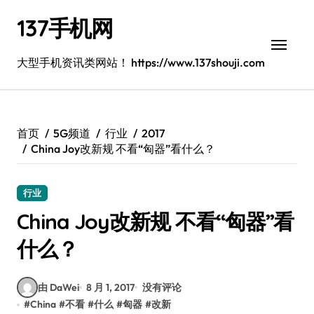
跳
137手机网
转
到
内
大型手机资讯类网站！ https://www.137shouji.com
容
首页
5G频道
行业
2017
China Joy改新规 不看“匈器”看什么？
行业
China Joy改新规 不看“匈器”看
什么？
由 DaWei
8 月 1, 2017
没有评论
#
China
#
不看
#
什么
#
匈器
#
改新