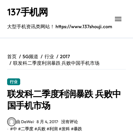
跳
137手机网
转
到
内
大型手机资讯类网站！ https://www.137shouji.com
容
首页
5G频道
行业
2017
联发科二季度利润暴跌 兵败中国手机市场
行业
联发科二季度利润暴跌 兵败中
国手机市场
由 DaWei
8 月 4, 2017
没有评论
#
中
#
二季度
#
兵败
#
利润
#
发科
#
暴跌