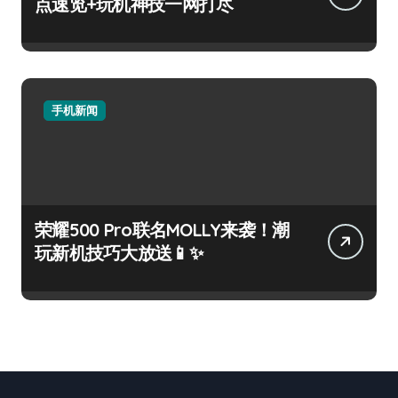
点速览+玩机神技一网打尽
手机新闻
荣耀500 Pro联名MOLLY来袭！潮
玩新机技巧大放送📱✨