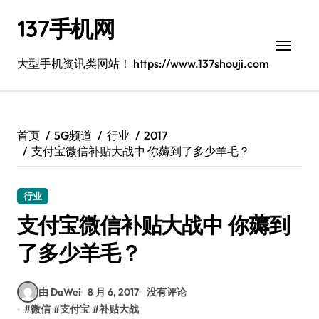
跳
137手机网
转
到
内
大型手机资讯类网站！ https://www.137shouji.com
容
首页
5G频道
行业
2017
支付宝微信补贴大战中 你薅到了多少羊毛？
行业
支付宝微信补贴大战中 你薅到
了多少羊毛？
由 DaWei
8 月 6, 2017
没有评论
#
微信
#
支付宝
#
补贴大战