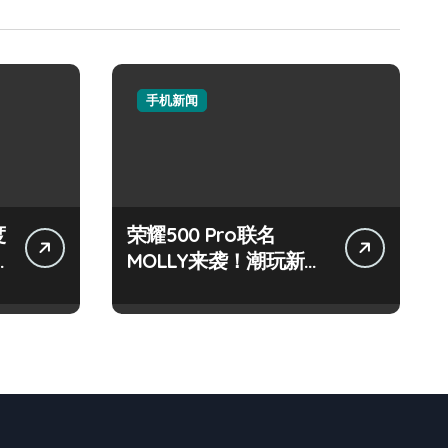
手机新闻
度
荣耀500 Pro联名
MOLLY来袭！潮玩新机
技巧大放送📱✨