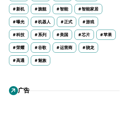
新机
旗舰
智能
智能家居
曝光
机器人
正式
游戏
科技
系列
美国
芯片
苹果
荣耀
谷歌
运营商
骁龙
高通
魅族
广告