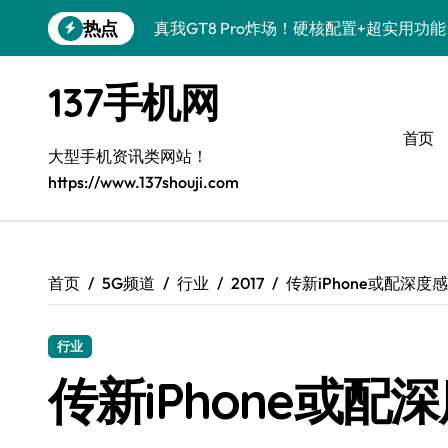
跳
热点
真我GT8 Pro炸场！硬核配置+超实用功
转
到
OPPO Find X9 Pro深度揭秘！亮点速
内
137手机网
容
荣耀500 Pro联名MOLLY来袭！潮玩新
首页
REDMI K90深度揭秘！性能颜值双在线
大型手机资讯类网站！
https://www.137shouji.com
vivo S50 Pro mini来袭！小屏旗舰，
荣耀ROBOT PHONE驾到！智能掌控，
三星W26震撼来袭！速览资讯，解锁智能
首页
5G频道
行业
2017
传新iPhone或配深
华为nova 15 Ultra新功能解锁，数码控
三星Galaxy Z Fold7来袭！创新科技，
行业
传新iPhone或
荣耀Magic8 Pro Air来袭！掌中智能，