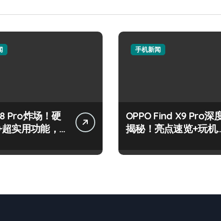
闻
手机新闻
8 Pro炸场！硬
OPPO Find X9 Pro深
+超实用功能，
揭秘！亮点速览+玩机
速戳！
神技一网打尽