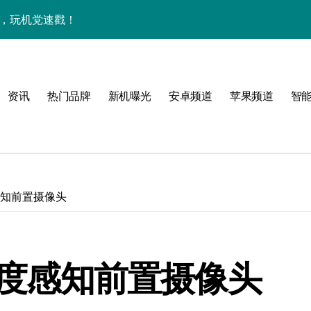
能，玩机党速戳！
览+玩机神技一网打尽
机技巧大放送📱✨
资讯
热门品牌
新机曝光
安卓频道
苹果频道
智
，一文览尽超值亮点！
亮点满满速来围观！
手机资讯一手全抓！
科技新潮流！
度感知前置摄像头
速抢最新优惠！
重塑手机新体验！
配深度感知前置摄像头
资讯快人一步！