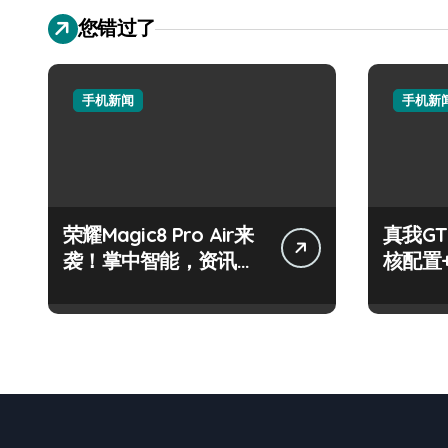
您错过了
手机新闻
手机新
荣耀Magic8 Pro Air来
真我GT
袭！掌中智能，资讯快
核配置
人一步！
玩机党