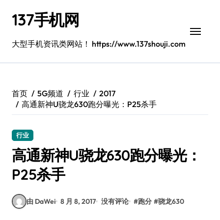
跳
137手机网
转
到
内
大型手机资讯类网站！ https://www.137shouji.com
容
首页
5G频道
行业
2017
高通新神U骁龙630跑分曝光：P25杀手
行业
高通新神U骁龙630跑分曝光：
P25杀手
由 DaWei
8 月 8, 2017
没有评论
#
跑分
#
骁龙630