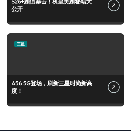
S26+颜值暴击！机皇美颜秘籍大
公开
三星
A56 5G登场，刷新三星时尚新高
度！