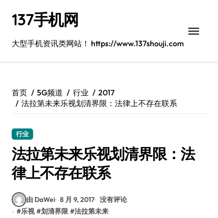
跳
137手机网
转
到
内
大型手机资讯类网站！ https://www.137shouji.com
容
首页
5G频道
行业
2017
法拉第未来乐视划清界限：法律上不存在联系
行业
法拉第未来乐视划清界限：法
律上不存在联系
由 DaWei
8 月 9, 2017
没有评论
#
乐视
#
划清界限
#
法拉第未来