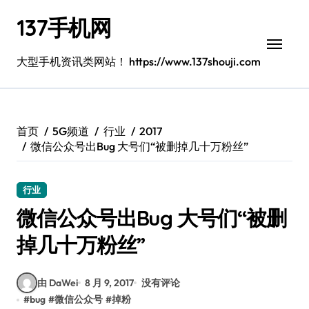
跳
137手机网
转
到
内
大型手机资讯类网站！ https://www.137shouji.com
容
首页
5G频道
行业
2017
微信公众号出Bug 大号们“被删掉几十万粉丝”
行业
微信公众号出Bug 大号们“被删
掉几十万粉丝”
由 DaWei
8 月 9, 2017
没有评论
#
bug
#
微信公众号
#
掉粉