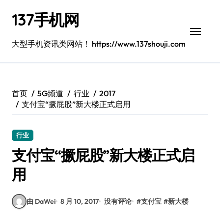
跳
137手机网
转
到
内
大型手机资讯类网站！ https://www.137shouji.com
容
首页
5G频道
行业
2017
支付宝“撅屁股”新大楼正式启用
行业
支付宝“撅屁股”新大楼正式启
用
由 DaWei
8 月 10, 2017
没有评论
#
支付宝
#
新大楼