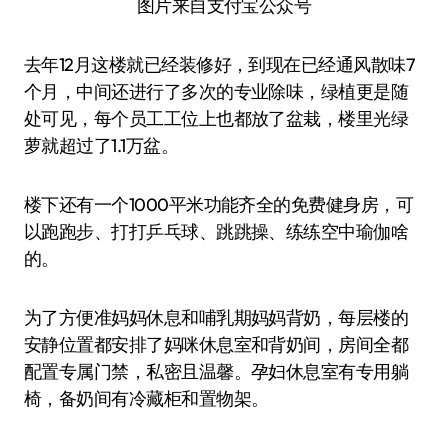
图片来自支付宝公众号
去年12月这楼就已经装修好，到现在已经通风散味7
个月，中间还进行了多次的专业除味，绿植更是随
处可见，每个员工工位上也都放了盆栽，楼里光绿
萝就超过了1.1万盆。
楼下还有一个1000平米功能齐全的免费健身房，可
以跑跑步、打打乒乓球、跳跳操、练练空中瑜伽啥
的。
为了方便准妈妈休息和哺乳期妈妈背奶，每层楼的
安静位置都安排了妈咪休息室和背奶间，房间全都
配置专属门禁，私密且温馨。孕妇休息室有专用躺
椅，备奶间有冷藏柜和置物架。