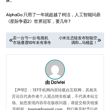
家。
AlphaGo 只用了一年就超越了柯洁，人工智能问鼎
《星际争霸2》世界冠军，要几年?
文
卖一台亏一台 电视机
小米生态链发布智能空
市场遭遇10年未有寒冬
调和…马桶盖！
章
导
航
由
DaWei
【声明】：137手机网内容转载自互联网，其相关
言论仅代表作者个人观点绝非权威，不代表本站立
场。如您发现内容存在版权问题，请提交相关链接
至邮箱：bqsm@foxmail.com，我们将及时予以处