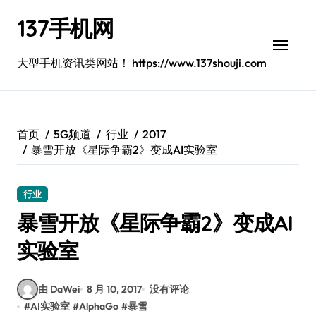
跳
137手机网
转
到
内
大型手机资讯类网站！ https://www.137shouji.com
容
首页
5G频道
行业
2017
暴雪开放《星际争霸2》变成AI实验室
行业
暴雪开放《星际争霸2》变成AI
实验室
由 DaWei
8 月 10, 2017
没有评论
#
AI实验室
#
AlphaGo
#
暴雪