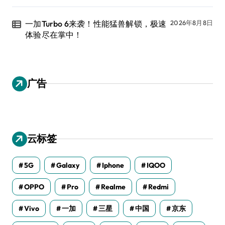
一加Turbo 6来袭！性能猛兽解锁，极速
2026年8月8日
体验尽在掌中！
广告
云标签
5G
Galaxy
Iphone
IQOO
OPPO
Pro
Realme
Redmi
Vivo
一加
三星
中国
京东