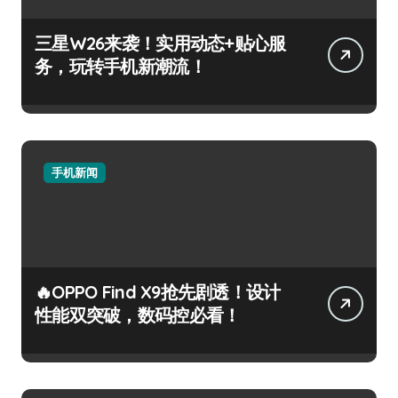
三星W26来袭！实用动态+贴心服
务，玩转手机新潮流！
手机新闻
🔥OPPO Find X9抢先剧透！设计
性能双突破，数码控必看！