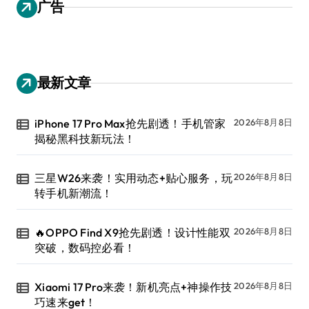
广告
最新文章
iPhone 17 Pro Max抢先剧透！手机管家
2026年8月8日
揭秘黑科技新玩法！
三星W26来袭！实用动态+贴心服务，玩
2026年8月8日
转手机新潮流！
🔥OPPO Find X9抢先剧透！设计性能双
2026年8月8日
突破，数码控必看！
Xiaomi 17 Pro来袭！新机亮点+神操作技
2026年8月8日
巧速来get！