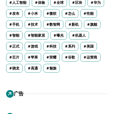
人工智能
体验
全球
区块
华为
发布
小米
微软
怎么
性能
手机
技术
数智网
新机
旗舰
智能
智能家居
曝光
机器人
正式
游戏
科技
系列
美国
芯片
苹果
荣耀
谷歌
运营商
骁龙
高通
魅族
广告