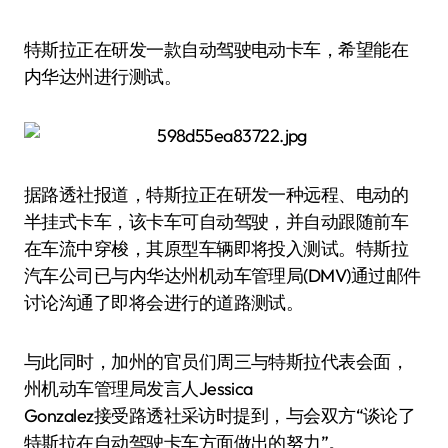
特斯拉正在研发一款自动驾驶电动卡车，希望能在
内华达州进行测试。
据路透社报道，特斯拉正在研发一种远程、电动的
半挂式卡车，该卡车可自动驾驶，并自动跟随前车
在车流中穿梭，其原型车辆即将投入测试。特斯拉
汽车公司已与内华达州机动车管理局(DMV)通过邮件
讨论沟通了即将会进行的道路测试。
与此同时，加州的官员们周三与特斯拉代表会面，
州机动车管理局发言人Jessica
Gonzalez接受路透社采访时提到，与会双方“谈论了
特斯拉在自动驾驶卡车方面做出的努力”。