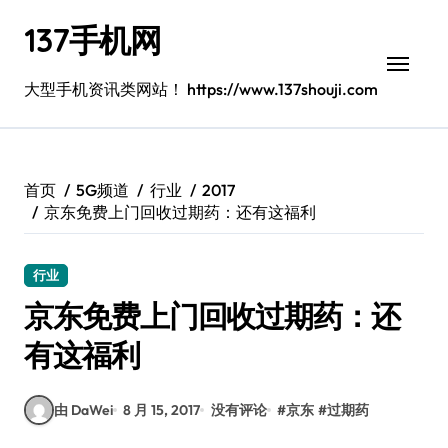
跳
137手机网
转
到
内
大型手机资讯类网站！ https://www.137shouji.com
容
首页
5G频道
行业
2017
京东免费上门回收过期药：还有这福利
行业
京东免费上门回收过期药：还
有这福利
由 DaWei
8 月 15, 2017
没有评论
#
京东
#
过期药