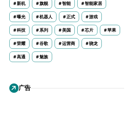
新机
旗舰
智能
智能家居
曝光
机器人
正式
游戏
科技
系列
美国
芯片
苹果
荣耀
谷歌
运营商
骁龙
高通
魅族
广告