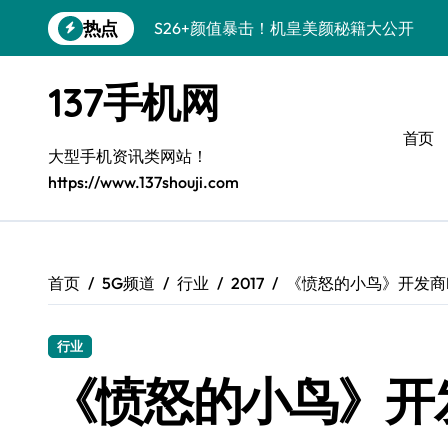
跳
热点
S26+颜值暴击！机皇美颜秘籍大公开
转
到
A56 5G登场，刷新三星时尚新高度！
内
137手机网
容
三星S26上新！3招秒变手机个性美学
首页
S25美学攻略：解锁三星个性炫彩新姿势
大型手机资讯类网站！
https://www.137shouji.com
C55 5G潮玩秘籍：定制时尚新态度
Galaxy C55 5G登场，时尚美学新标杆！
Galaxy Z Flip6：折叠间，尽显潮流魔力！
首页
5G频道
行业
2017
《愤怒的小鸟》开发商Ro
S25+闪亮登场！3招搞定绝美手机摄影风
行业
Z Fold6折叠屏美颜秘籍，时尚新姿势⚡
《愤怒的小鸟》开发
S24+上新！手机美颜神器解锁