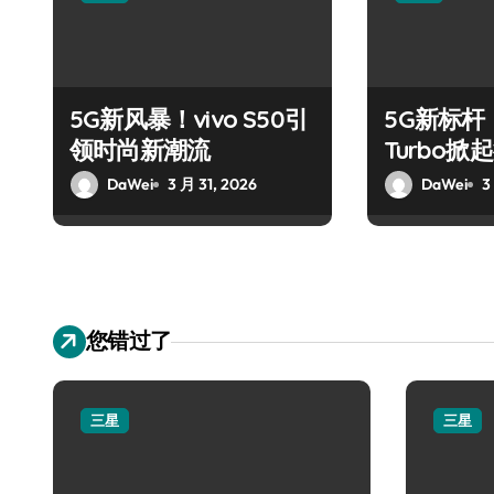
5G新风暴！vivo S50引
5G新标杆！
领时尚新潮流
Turbo
DaWei
3 月 31, 2026
DaWei
3
您错过了
三星
三星