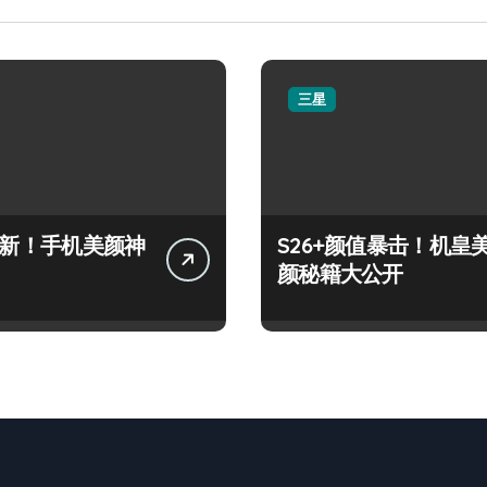
三星
+上新！手机美颜神
S26+颜值暴击！机皇
颜秘籍大公开