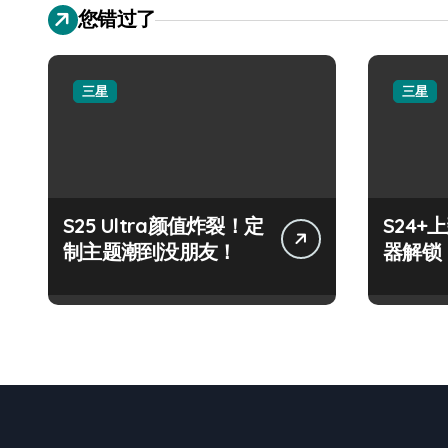
您错过了
三星
三星
S25 Ultra颜值炸裂！定
S24
制主题潮到没朋友！
器解锁