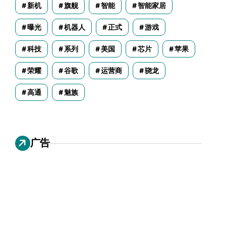
新机
旗舰
智能
智能家居
曝光
机器人
正式
游戏
科技
系列
美国
芯片
苹果
荣耀
谷歌
运营商
骁龙
高通
魅族
广告