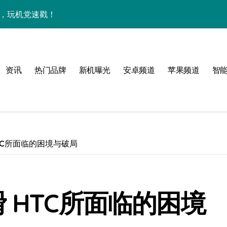
能，玩机党速戳！
览+玩机神技一网打尽
机技巧大放送📱✨
资讯
热门品牌
新机曝光
安卓频道
苹果频道
智
，一文览尽超值亮点！
亮点满满速来围观！
手机资讯一手全抓！
科技新潮流！
TC所面临的困境与破局
速抢最新优惠！
重塑手机新体验！
 HTC所面临的困境
资讯快人一步！