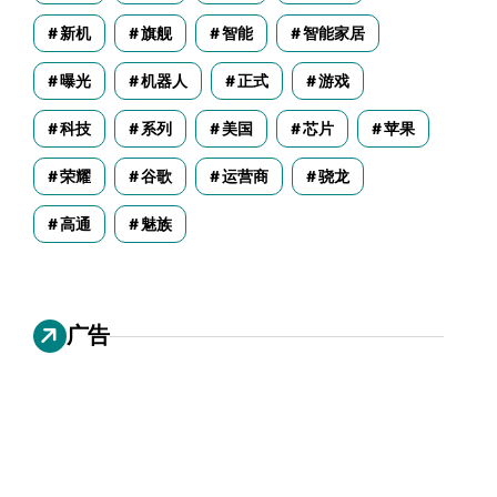
新机
旗舰
智能
智能家居
曝光
机器人
正式
游戏
科技
系列
美国
芯片
苹果
荣耀
谷歌
运营商
骁龙
高通
魅族
广告