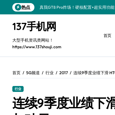
跳
热点
真我GT8 Pro炸场！硬核配置+超实用功
转
到
OPPO Find X9 Pro深度揭秘！亮点速
内
137手机网
容
荣耀500 Pro联名MOLLY来袭！潮玩新
首页
REDMI K90深度揭秘！性能颜值双在线
大型手机资讯类网站！
https://www.137shouji.com
vivo S50 Pro mini来袭！小屏旗舰，
荣耀ROBOT PHONE驾到！智能掌控，
三星W26震撼来袭！速览资讯，解锁智能
首页
5G频道
行业
2017
连续9季度业绩下滑 H
华为nova 15 Ultra新功能解锁，数码控
行业
三星Galaxy Z Fold7来袭！创新科技，
连续9季度业绩下滑
荣耀Magic8 Pro Air来袭！掌中智能，