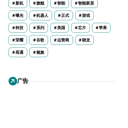
新机
旗舰
智能
智能家居
曝光
机器人
正式
游戏
科技
系列
美国
芯片
苹果
荣耀
谷歌
运营商
骁龙
高通
魅族
广告