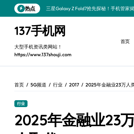
跳
热点
三星Galaxy Z Fold7抢先探秘！手机管
转
到
S25 Ultra颜值炸裂！定制主题潮到没朋友
内
137手机网
容
S24+上新！手机美颜神器解锁
首页
S26+颜值暴击！机皇美颜秘籍大公开
大型手机资讯类网站！
https://www.137shouji.com
A56 5G登场，刷新三星时尚新高度！
三星S26上新！3招秒变手机个性美学
S25美学攻略：解锁三星个性炫彩新姿势
首页
5G频道
行业
2017
2025年金融业23万
C55 5G潮玩秘籍：定制时尚新态度
行业
Galaxy C55 5G登场，时尚美学新标杆！
2025年金融业2
三星Galaxy S26来袭！创新黑科技，