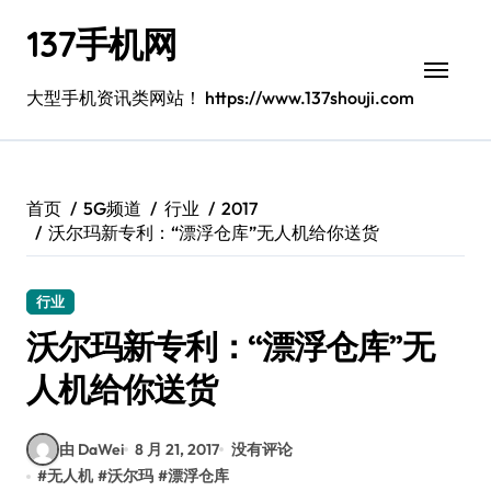
跳
137手机网
转
到
内
大型手机资讯类网站！ https://www.137shouji.com
容
首页
5G频道
行业
2017
沃尔玛新专利：“漂浮仓库”无人机给你送货
行业
沃尔玛新专利：“漂浮仓库”无
人机给你送货
由 DaWei
8 月 21, 2017
没有评论
#
无人机
#
沃尔玛
#
漂浮仓库