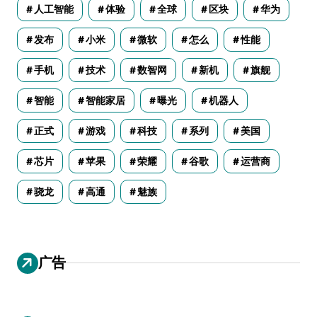
人工智能
体验
全球
区块
华为
发布
小米
微软
怎么
性能
手机
技术
数智网
新机
旗舰
智能
智能家居
曝光
机器人
正式
游戏
科技
系列
美国
芯片
苹果
荣耀
谷歌
运营商
骁龙
高通
魅族
广告