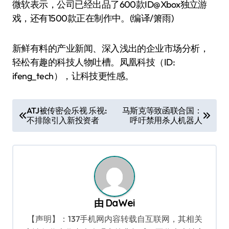
微软表示，公司已经出品了600款ID@Xbox独立游
戏，还有1500款正在制作中。(编译/箫雨)
新鲜有料的产业新闻、深入浅出的企业市场分析，
轻松有趣的科技人物吐槽。凤凰科技（ID:
ifeng_tech），让科技更性感。
文
ATJ被传密会乐视 乐视:
马斯克等致函联合国：
不排除引入新投资者
呼吁禁用杀人机器人
章
导
航
由
DaWei
【声明】：137手机网内容转载自互联网，其相关