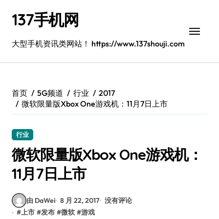
跳
137手机网
转
到
内
大型手机资讯类网站！ https://www.137shouji.com
容
首页
5G频道
行业
2017
微软限量版Xbox One游戏机：11月7日上市
行业
微软限量版Xbox One游戏机：
11月7日上市
由 DaWei
8 月 22, 2017
没有评论
#
上市
#
发布
#
微软
#
游戏