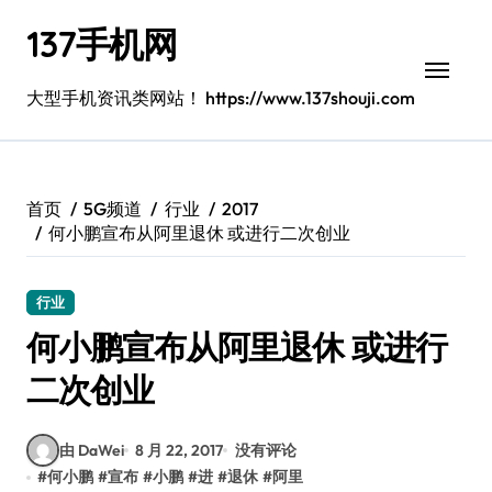
跳
137手机网
转
到
内
大型手机资讯类网站！ https://www.137shouji.com
容
首页
5G频道
行业
2017
何小鹏宣布从阿里退休 或进行二次创业
行业
何小鹏宣布从阿里退休 或进行
二次创业
由 DaWei
8 月 22, 2017
没有评论
#
何小鹏
#
宣布
#
小鹏
#
进
#
退休
#
阿里