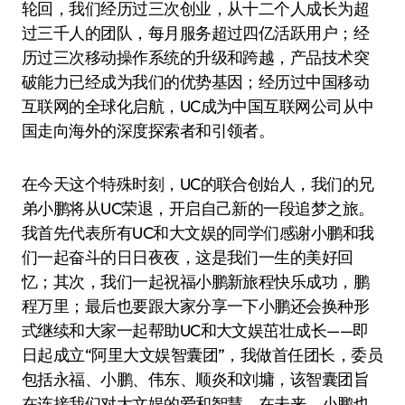
轮回，我们经历过三次创业，从十二个人成长为超
过三千人的团队，每月服务超过四亿活跃用户；经
历过三次移动操作系统的升级和跨越，产品技术突
破能力已经成为我们的优势基因；经历过中国移动
互联网的全球化启航，UC成为中国互联网公司从中
国走向海外的深度探索者和引领者。
在今天这个特殊时刻，UC的联合创始人，我们的兄
弟小鹏将从UC荣退，开启自己新的一段追梦之旅。
我首先代表所有UC和大文娱的同学们感谢小鹏和我
们一起奋斗的日日夜夜，这是我们一生的美好回
忆；其次，我们一起祝福小鹏新旅程快乐成功，鹏
程万里；最后也要跟大家分享一下小鹏还会换种形
式继续和大家一起帮助UC和大文娱茁壮成长——即
日起成立“阿里大文娱智囊团”，我做首任团长，委员
包括永福、小鹏、伟东、顺炎和刘墉，该智囊团旨
在连接我们对大文娱的爱和智慧，在未来，小鹏也