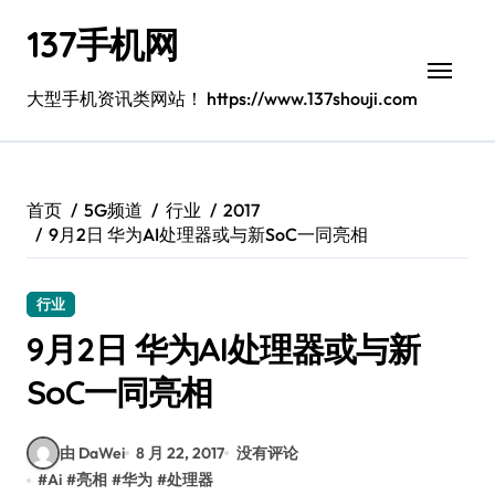
跳
137手机网
转
到
内
大型手机资讯类网站！ https://www.137shouji.com
容
首页
5G频道
行业
2017
9月2日 华为AI处理器或与新SoC一同亮相
行业
9月2日 华为AI处理器或与新
SoC一同亮相
由 DaWei
8 月 22, 2017
没有评论
#
Ai
#
亮相
#
华为
#
处理器