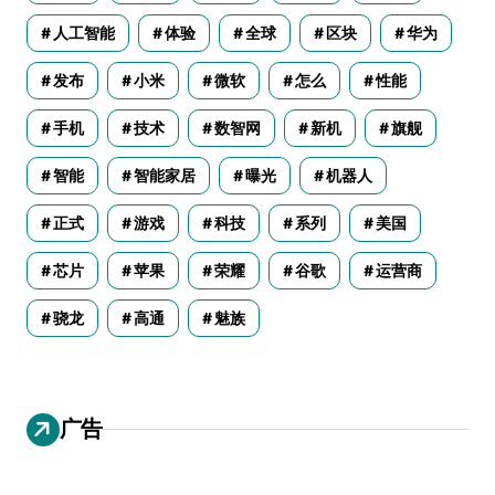
人工智能
体验
全球
区块
华为
发布
小米
微软
怎么
性能
手机
技术
数智网
新机
旗舰
智能
智能家居
曝光
机器人
正式
游戏
科技
系列
美国
芯片
苹果
荣耀
谷歌
运营商
骁龙
高通
魅族
广告