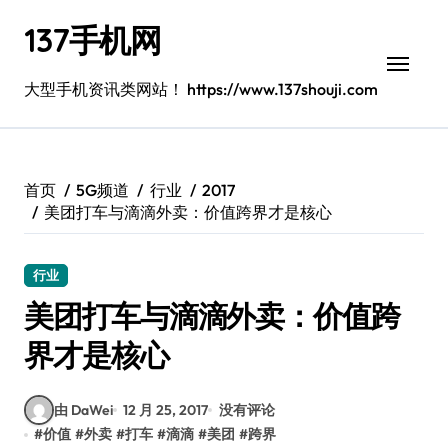
跳
137手机网
转
到
内
大型手机资讯类网站！ https://www.137shouji.com
容
首页
5G频道
行业
2017
美团打车与滴滴外卖：价值跨界才是核心
行业
美团打车与滴滴外卖：价值跨
界才是核心
由 DaWei
12 月 25, 2017
没有评论
#
价值
#
外卖
#
打车
#
滴滴
#
美团
#
跨界