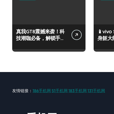
真我GT8震撼来袭！科
📱vivo
技潮咖必备，解锁手机
身躯大
新奇趣玩！
一手轻
友情链接：
186手机网
51手机网
183手机网
131手机网