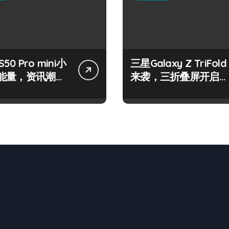
 S50 Pro mini小
三星Galaxy Z TriFold
能量，资讯潮流
来袭，三折叠屏开启手
松抓！
机新视界！