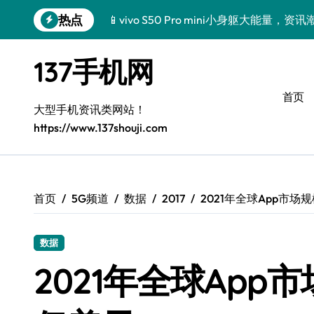
跳
热点
📱vivo S50 Pro mini小身躯大能量
转
到
三星Galaxy Z TriFold来袭，三折叠屏
内
137手机网
容
🔥小米17 Pro来袭！超实用功能大揭秘
首页
三星Galaxy S26来袭！创新黑科技，
大型手机资讯类网站！
https://www.137shouji.com
三星Galaxy Z Fold7抢先探秘！手机管
S25 Ultra颜值炸裂！定制主题潮到没朋友
S24+上新！手机美颜神器解锁
首页
5G频道
数据
2017
2021年全球App市场
S26+颜值暴击！机皇美颜秘籍大公开
数据
A56 5G登场，刷新三星时尚新高度！
2021年全球App
真我GT8震撼来袭！科技潮咖必备，解锁