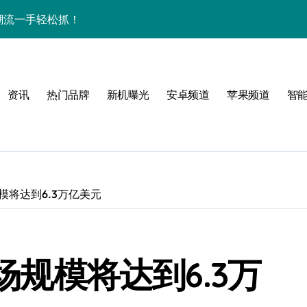
，资讯潮流一手轻松抓！
开启手机新视界！
，数码控必看！
资讯
热门品牌
新机曝光
安卓频道
苹果频道
智
重塑手机时尚新体验！
家揭秘超燃新亮点
！
规模将达到6.3万亿美元
市场规模将达到6.3万
手机新奇趣玩！