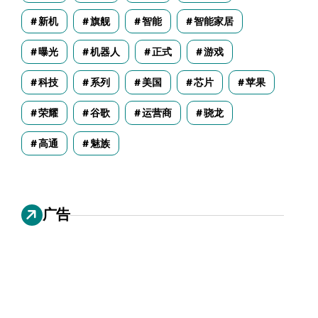
新机
旗舰
智能
智能家居
曝光
机器人
正式
游戏
科技
系列
美国
芯片
苹果
荣耀
谷歌
运营商
骁龙
高通
魅族
广告