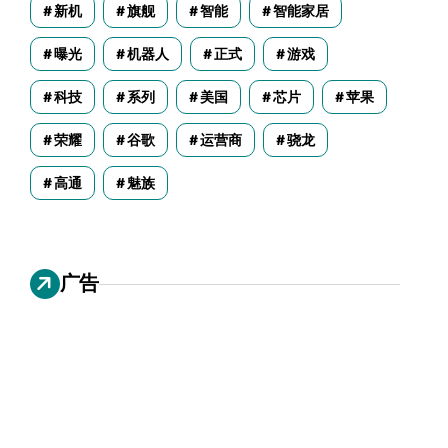
新机
旗舰
智能
智能家居
曝光
机器人
正式
游戏
科技
系列
美国
芯片
苹果
荣耀
谷歌
运营商
骁龙
高通
魅族
广告