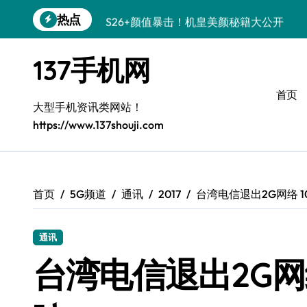
跳
热点
S26+颜值暴击！机皇美颜秘籍大公开
转
到
A56 5G登场，刷新三星时尚新高度！
内
137手机网
容
三星S26上新！3招秒变手机个性美学
首页
S25美学攻略：解锁三星个性炫彩新姿势
大型手机资讯类网站！
https://www.137shouji.com
C55 5G潮玩秘籍：定制时尚新态度
Galaxy C55 5G登场，时尚美学新标杆！
Galaxy Z Flip6：折叠间，尽显潮流魔力！
首页
5G频道
通讯
2017
台湾电信退出2G网络 
S25+闪亮登场！3招搞定绝美手机摄影风
通讯
S25 Ultra颜值炸裂！定制主题潮到没朋友
台湾电信退出2G网