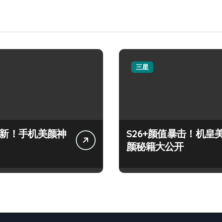
三星
+上新！手机美颜神
S26+颜值暴击！机皇
颜秘籍大公开