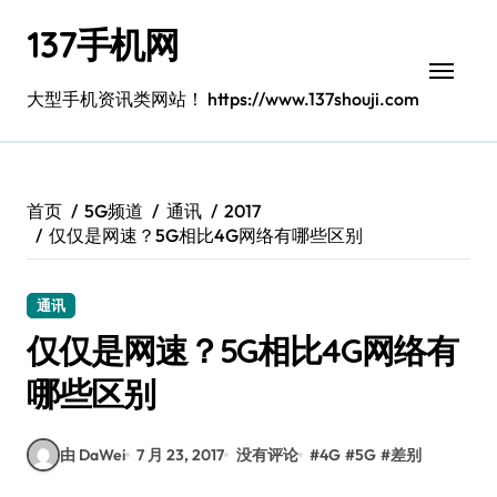
跳
137手机网
转
到
内
大型手机资讯类网站！ https://www.137shouji.com
容
首页
5G频道
通讯
2017
仅仅是网速？5G相比4G网络有哪些区别
通讯
仅仅是网速？5G相比4G网络有
哪些区别
由 DaWei
7 月 23, 2017
没有评论
#
4G
#
5G
#
差别