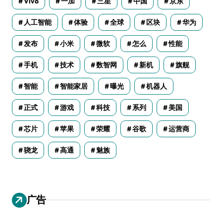
Vivo
一加
三星
中国
京东
人工智能
体验
全球
区块
华为
发布
小米
微软
怎么
性能
手机
技术
数智网
新机
旗舰
智能
智能家居
曝光
机器人
正式
游戏
科技
系列
美国
芯片
苹果
荣耀
谷歌
运营商
骁龙
高通
魅族
广告