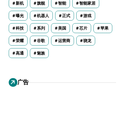
新机
旗舰
智能
智能家居
曝光
机器人
正式
游戏
科技
系列
美国
芯片
苹果
荣耀
谷歌
运营商
骁龙
高通
魅族
广告