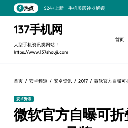
跳
热点
S24+上新！手机美颜神器解锁
转
到
S26+颜值暴击！机皇美颜秘籍大公开
内
137手机网
容
A56 5G登场，刷新三星时尚新高度！
首页
三星S26上新！3招秒变手机个性美学
大型手机资讯类网站！
https://www.137shouji.com
S25美学攻略：解锁三星个性炫彩新姿势
C55 5G潮玩秘籍：定制时尚新态度
Galaxy C55 5G登场，时尚美学新标杆！
首页
安卓频道
安卓资讯
2017
微软官方自曝可折
Galaxy Z Flip6：折叠间，尽显潮流魔力！
安卓资讯
S25+闪亮登场！3招搞定绝美手机摄影风
微软官方自曝可折
S25 Ultra颜值炸裂！定制主题潮到没朋友