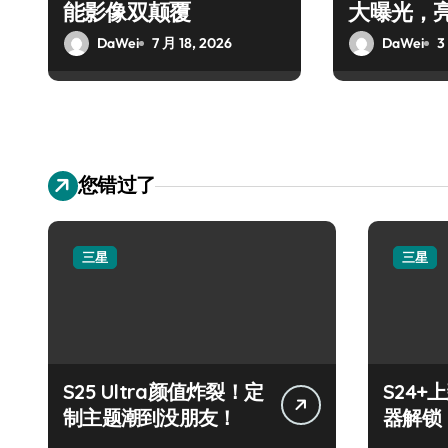
能影像双颠覆
大曝光，
DaWei
7 月 18, 2026
DaWei
3
您错过了
三星
三星
S25 Ultra颜值炸裂！定
S24
制主题潮到没朋友！
器解锁