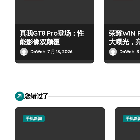
真我GT8 Pro登场：性
荣耀WIN
能影像双颠覆
大曝光，
DaWei
7 月 18, 2026
DaWei
3
您错过了
手机新闻
手机新