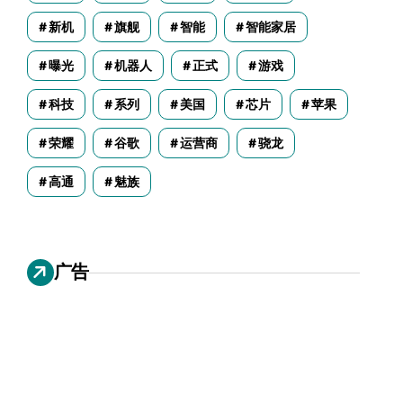
新机
旗舰
智能
智能家居
曝光
机器人
正式
游戏
科技
系列
美国
芯片
苹果
荣耀
谷歌
运营商
骁龙
高通
魅族
广告