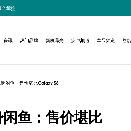
资讯全掌控！
息，数码控必看！
人的新潮实用攻略
资讯
热门品牌
新机曝光
安卓频道
苹果频道
智
抢科技新潮流！
看的超强机皇解析！
的全能机皇解析
速览，数码党必看！
闲鱼：售价堪比Galaxy S8
功能全掌握！
亮点全揭秘！
身闲鱼：售价堪比
折叠屏新宠来袭✨