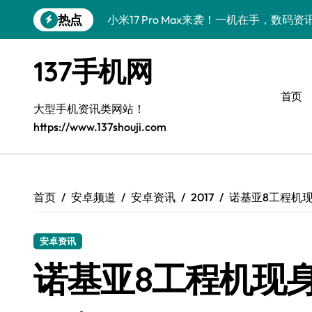
跳
热点
小米17 Pro Max来袭！一机在手，数码
转
到
REDMI K90全揭秘！顶级配置+发售信
内
137手机网
容
荣耀Magic V6来袭！一屏解锁，玩机达
首页
荣耀500 Pro携MOLLY来袭，数码控速
大型手机资讯类网站！
https://www.137shouji.com
iPhone 17 Pro性能大跃升！数码控必
一加Turbo 6性能狂飙升级！数码控必看
三星Galaxy S26+来袭！超全实用信息
首页
安卓频道
安卓资讯
2017
诺基亚8工程机现身
华为nova 15大揭秘！新机亮点+超实用
安卓资讯
iPhone Air重磅来袭！性能飙升，新品
诺基亚8工程机现
🔥抢先揭秘！三星Galaxy Z Flip7 FE