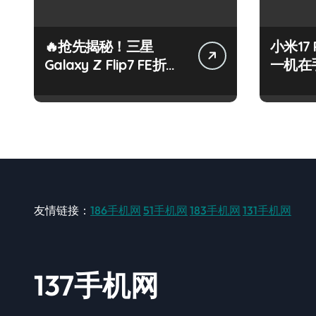
🔥抢先揭秘！三星
小米17 
Galaxy Z Flip7 FE折叠
一机在
屏新宠来袭✨
掌控！
友情链接：
186手机网
51手机网
183手机网
131手机网
137手机网