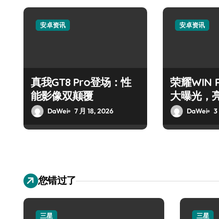
安卓资讯
安卓资讯
真我GT8 Pro登场：性
荣耀WIN
能影像双颠覆
大曝光，
DaWei
7 月 18, 2026
DaWei
3
您错过了
三星
三星