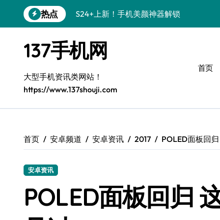
跳
热点
S24+上新！手机美颜神器解锁
转
到
S26+颜值暴击！机皇美颜秘籍大公开
内
137手机网
容
A56 5G登场，刷新三星时尚新高度！
首页
三星S26上新！3招秒变手机个性美学
大型手机资讯类网站！
https://www.137shouji.com
S25美学攻略：解锁三星个性炫彩新姿势
C55 5G潮玩秘籍：定制时尚新态度
Galaxy C55 5G登场，时尚美学新标杆！
首页
安卓频道
安卓资讯
2017
POLED面板回
Galaxy Z Flip6：折叠间，尽显潮流魔力！
安卓资讯
S25+闪亮登场！3招搞定绝美手机摄影风
POLED面板回归
S25 Ultra颜值炸裂！定制主题潮到没朋友