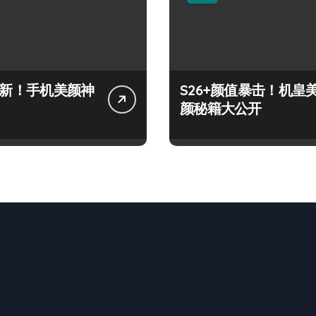
+上新！手机美颜神
S26+颜值暴击！机皇
颜秘籍大公开