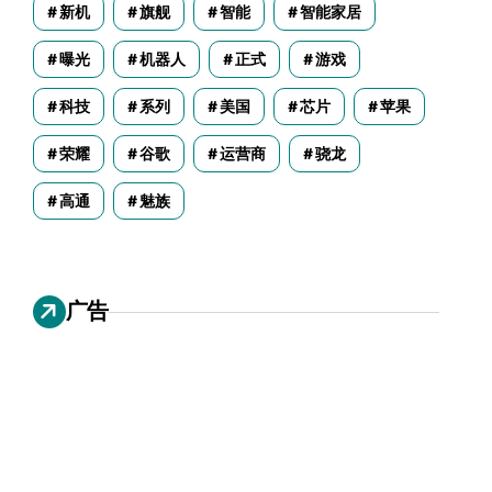
新机
旗舰
智能
智能家居
曝光
机器人
正式
游戏
科技
系列
美国
芯片
苹果
荣耀
谷歌
运营商
骁龙
高通
魅族
广告