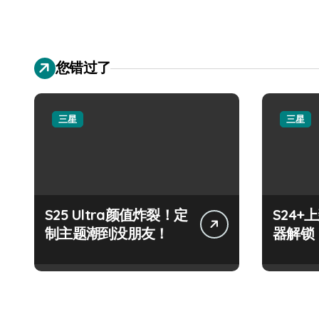
您错过了
三星
三星
S25 Ultra颜值炸裂！定
S24
制主题潮到没朋友！
器解锁