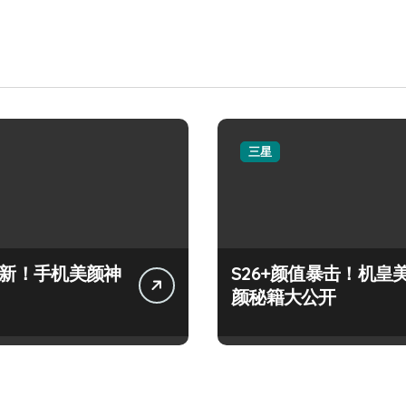
三星
+上新！手机美颜神
S26+颜值暴击！机皇
颜秘籍大公开