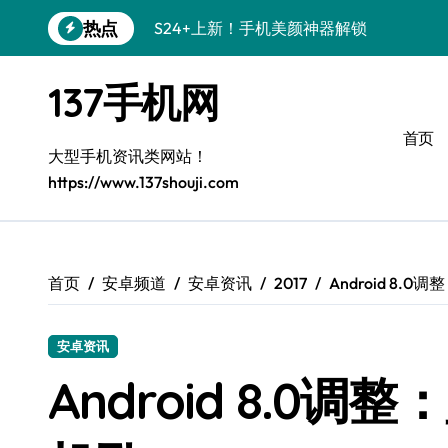
跳
热点
S24+上新！手机美颜神器解锁
转
到
S26+颜值暴击！机皇美颜秘籍大公开
内
137手机网
容
A56 5G登场，刷新三星时尚新高度！
首页
三星S26上新！3招秒变手机个性美学
大型手机资讯类网站！
https://www.137shouji.com
S25美学攻略：解锁三星个性炫彩新姿势
C55 5G潮玩秘籍：定制时尚新态度
Galaxy C55 5G登场，时尚美学新标杆！
首页
安卓频道
安卓资讯
2017
Android 8.
Galaxy Z Flip6：折叠间，尽显潮流魔力！
安卓资讯
S25+闪亮登场！3招搞定绝美手机摄影风
Android 8.0调
S25 Ultra颜值炸裂！定制主题潮到没朋友