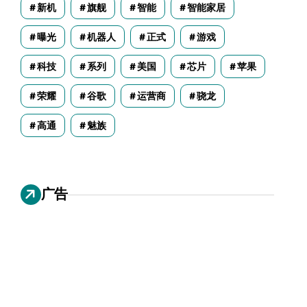
新机
旗舰
智能
智能家居
曝光
机器人
正式
游戏
科技
系列
美国
芯片
苹果
荣耀
谷歌
运营商
骁龙
高通
魅族
广告