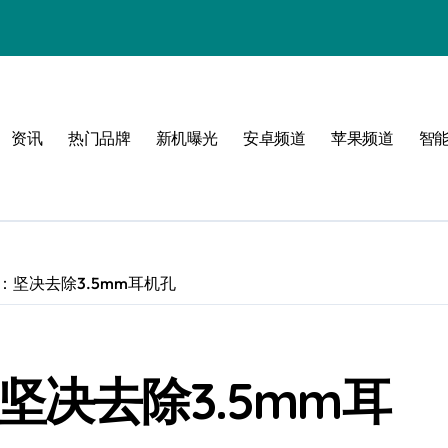
资讯
热门品牌
新机曝光
安卓频道
苹果频道
智
0调整：坚决去除3.5mm耳机孔
整：坚决去除3.5mm耳
！