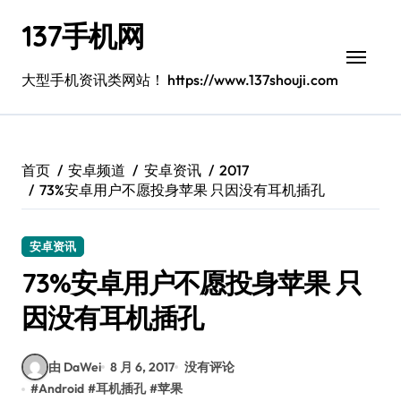
跳
137手机网
转
到
内
大型手机资讯类网站！ https://www.137shouji.com
容
首页
安卓频道
安卓资讯
2017
73%安卓用户不愿投身苹果 只因没有耳机插孔
安卓资讯
73%安卓用户不愿投身苹果 只
因没有耳机插孔
由 DaWei
8 月 6, 2017
没有评论
#
Android
#
耳机插孔
#
苹果