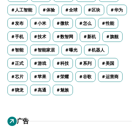
人工智能
体验
全球
区块
华为
发布
小米
微软
怎么
性能
手机
技术
数智网
新机
旗舰
智能
智能家居
曝光
机器人
正式
游戏
科技
系列
美国
芯片
苹果
荣耀
谷歌
运营商
骁龙
高通
魅族
广告