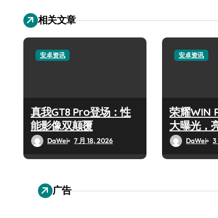
相关文章
安卓资讯
安卓资讯
真我GT8 Pro登场：性
荣耀WIN
能影像双颠覆
大曝光，
DaWei
7 月 18, 2026
DaWei
3
广告