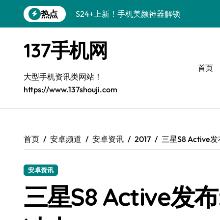
跳
热点
S24+上新！手机美颜神器解锁
转
到
S26+颜值暴击！机皇美颜秘籍大公开
内
137手机网
容
A56 5G登场，刷新三星时尚新高度！
首页
三星S26上新！3招秒变手机个性美学
大型手机资讯类网站！
https://www.137shouji.com
S25美学攻略：解锁三星个性炫彩新姿势
C55 5G潮玩秘籍：定制时尚新态度
Galaxy C55 5G登场，时尚美学新标杆！
首页
安卓频道
安卓资讯
2017
三星S8 Acti
Galaxy Z Flip6：折叠间，尽显潮流魔力！
安卓资讯
S25+闪亮登场！3招搞定绝美手机摄影风
三星S8 Active
S25 Ultra颜值炸裂！定制主题潮到没朋友