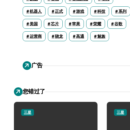
机器人
正式
游戏
科技
系列
美国
芯片
苹果
荣耀
谷歌
运营商
骁龙
高通
魅族
广告
您错过了
三星
三星