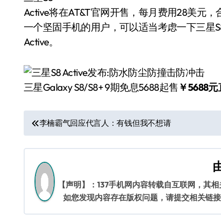
Active将在AT&T官网开售，每月费用28
一个坚固手机的用户，可以适当考虑一下三星S
Active。
三星Galaxy S8/S8+ 9期免息5688起售
￥5688
文
李楠霸气回应代言人：有钱但我不想请
章
导
航
【声明】：137手机网内容转载自互联网，其
如您发现内容存在版权问题，请提交相关链接至邮箱