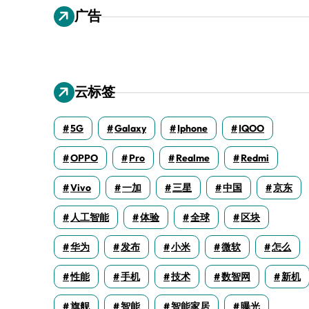
广告
云标签
5G
Galaxy
Iphone
IQOO
OPPO
Pro
Realme
Redmi
Vivo
一加
三星
中国
京东
人工智能
体验
全球
区块
华为
发布
小米
微软
怎么
性能
手机
技术
数智网
新机
旗舰
智能
智能家居
曝光