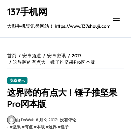
跳
137手机网
转
到
内
大型手机资讯类网站！ https://www.137shouji.com
容
首页
安卓频道
安卓资讯
2017
这界跨的有点大！锤子推坚果Pro冈本版
安卓资讯
这界跨的有点大！锤子推坚果
Pro冈本版
由 DaWei
8 月 9, 2017
没有评论
#
坚果
#
有点
#
本版
#
这界
#
锤子