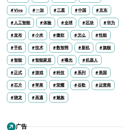
Vivo
一加
三星
中国
京东
人工智能
体验
全球
区块
华为
发布
小米
微软
怎么
性能
手机
技术
数智网
新机
旗舰
智能
智能家居
曝光
机器人
正式
游戏
科技
系列
美国
芯片
苹果
荣耀
谷歌
运营商
骁龙
高通
魅族
广告