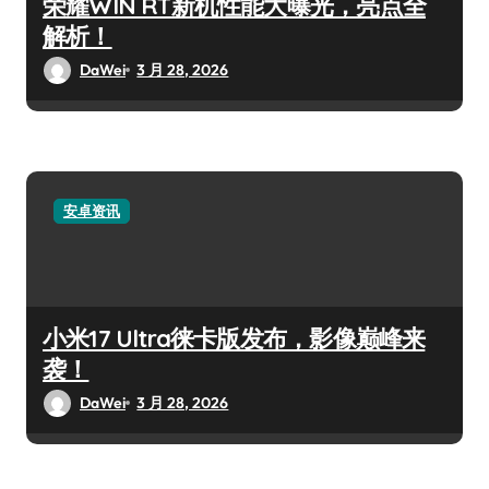
荣耀WIN RT新机性能大曝光，亮点全
解析！
DaWei
3 月 28, 2026
安卓资讯
小米17 Ultra徕卡版发布，影像巅峰来
袭！
DaWei
3 月 28, 2026