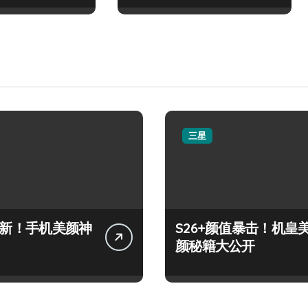
三星
+上新！手机美颜神
S26+颜值暴击！机皇
颜秘籍大公开