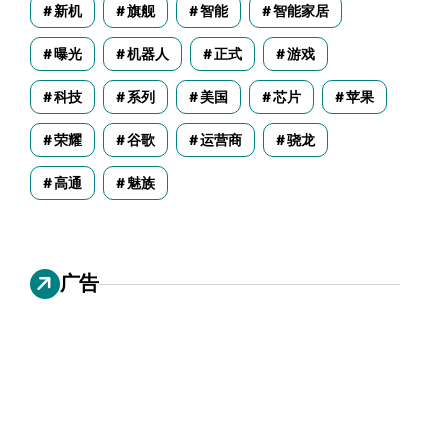
新机
旗舰
智能
智能家居
曝光
机器人
正式
游戏
科技
系列
美国
芯片
苹果
荣耀
谷歌
运营商
骁龙
高通
魅族
广告