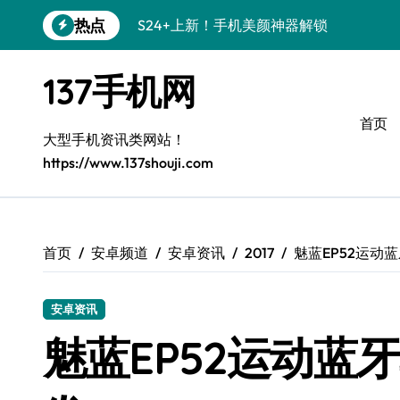
跳
热点
S24+上新！手机美颜神器解锁
转
到
S26+颜值暴击！机皇美颜秘籍大公开
内
137手机网
容
A56 5G登场，刷新三星时尚新高度！
首页
三星S26上新！3招秒变手机个性美学
大型手机资讯类网站！
https://www.137shouji.com
S25美学攻略：解锁三星个性炫彩新姿势
C55 5G潮玩秘籍：定制时尚新态度
Galaxy C55 5G登场，时尚美学新标杆！
首页
安卓频道
安卓资讯
2017
魅蓝EP52运动
Galaxy Z Flip6：折叠间，尽显潮流魔力！
安卓资讯
S25+闪亮登场！3招搞定绝美手机摄影风
魅蓝EP52运动蓝
S25 Ultra颜值炸裂！定制主题潮到没朋友