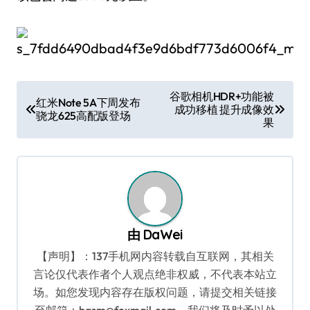
文
谷歌相机HDR+功能被
红米Note 5A下周发布
成功移植 提升成像效
章
骁龙625高配版登场
果
导
航
由
DaWei
【声明】：137手机网内容转载自互联网，其相关
言论仅代表作者个人观点绝非权威，不代表本站立
场。如您发现内容存在版权问题，请提交相关链接
至邮箱：bqsm@foxmail.com，我们将及时予以处