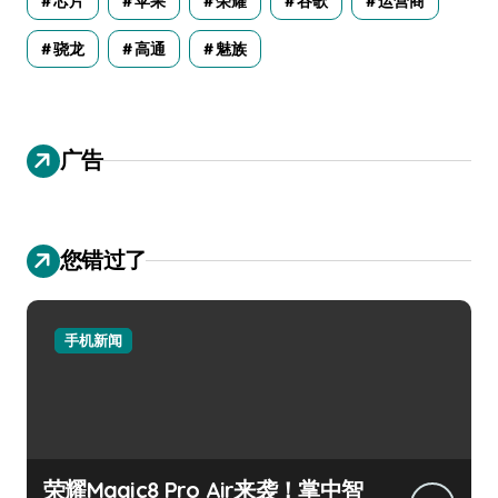
芯片
苹果
荣耀
谷歌
运营商
骁龙
高通
魅族
广告
您错过了
手机新闻
荣耀Magic8 Pro Air来袭！掌中智