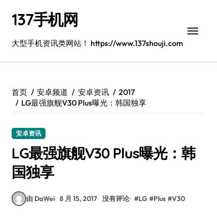
跳
137手机网
转
到
内
大型手机资讯类网站！ https://www.137shouji.com
容
首页
安卓频道
安卓资讯
2017
LG最强旗舰V30 Plus曝光：韩国独享
安卓资讯
LG最强旗舰V30 Plus曝光：韩
国独享
由 DaWei
8 月 15, 2017
没有评论
#
LG
#
Plus
#
V30