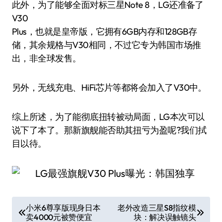
此外，为了能够全面对标三星Note 8，LG还准备了
V30
Plus，也就是皇帝版，它拥有6GB内存和128GB存
储，其余规格与V30相同，不过它专为韩国市场推
出，非全球发售。
另外，无线充电、HiFi芯片等都将会加入了V30中。
综上所述，为了能彻底扭转被动局面，LG本次可以
说下了本了。那新旗舰能否助其扭亏为盈呢?我们拭
目以待。
文
小米6尊享版现身日本
老外改造三星S8指纹模
卖4000元被赞便宜
块：解决误触镜头
章