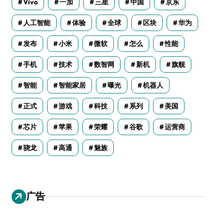
Vivo
一加
三星
中国
京东
人工智能
体验
全球
区块
华为
发布
小米
微软
怎么
性能
手机
技术
数智网
新机
旗舰
智能
智能家居
曝光
机器人
正式
游戏
科技
系列
美国
芯片
苹果
荣耀
谷歌
运营商
骁龙
高通
魅族
广告