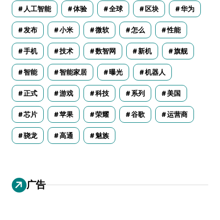
人工智能
体验
全球
区块
华为
发布
小米
微软
怎么
性能
手机
技术
数智网
新机
旗舰
智能
智能家居
曝光
机器人
正式
游戏
科技
系列
美国
芯片
苹果
荣耀
谷歌
运营商
骁龙
高通
魅族
广告