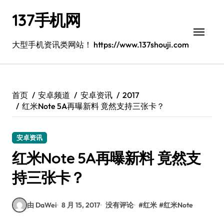
跳
137手机网
转
到
内
大型手机资讯类网站！ https://www.137shouji.com
容
首页
安卓频道
安卓资讯
2017
红米Note 5A再曝新料 竟然支持三张卡？
安卓资讯
红米Note 5A再曝新料 竟然支
持三张卡？
由 DaWei
8 月 15, 2017
没有评论
#
红米
#
红米Note