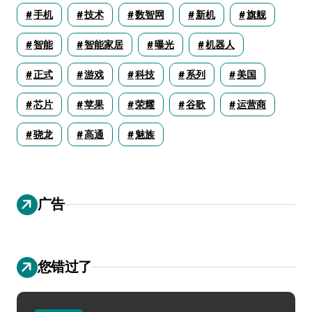
手机
技术
数智网
新机
旗舰
智能
智能家居
曝光
机器人
正式
游戏
科技
系列
美国
芯片
苹果
荣耀
谷歌
运营商
骁龙
高通
魅族
广告
您错过了