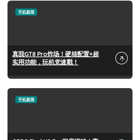
手机新闻
真我GT8 Pro炸场！硬核配置+超
实用功能，玩机党速戳！
手机新闻