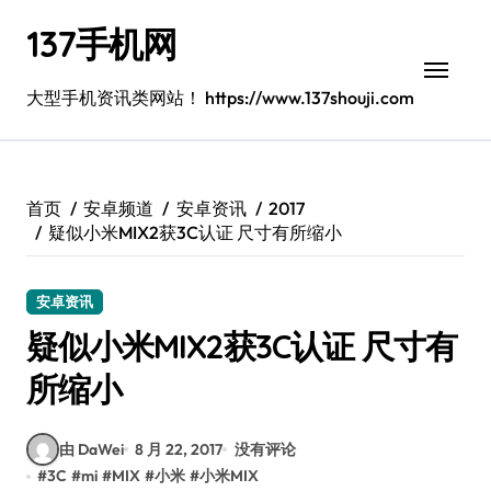
跳
137手机网
转
到
内
大型手机资讯类网站！ https://www.137shouji.com
容
首页
安卓频道
安卓资讯
2017
疑似小米MIX2获3C认证 尺寸有所缩小
安卓资讯
疑似小米MIX2获3C认证 尺寸有
所缩小
由 DaWei
8 月 22, 2017
没有评论
#
3C
#
mi
#
MIX
#
小米
#
小米MIX