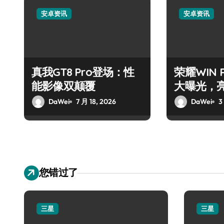
安卓资讯
安卓资讯
真我GT8 Pro登场：性
荣耀WIN
能影像双颠覆
大曝光，
DaWei
7 月 18, 2026
DaWei
3
您错过了
三星
三星