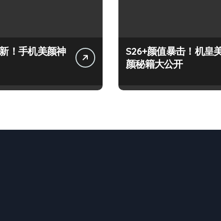
+上新！手机美颜神
S26+颜值暴击！机皇
颜秘籍大公开