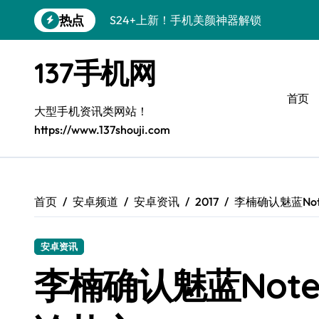
跳
热点
S24+上新！手机美颜神器解锁
转
到
S26+颜值暴击！机皇美颜秘籍大公开
内
137手机网
容
A56 5G登场，刷新三星时尚新高度！
首页
三星S26上新！3招秒变手机个性美学
大型手机资讯类网站！
https://www.137shouji.com
S25美学攻略：解锁三星个性炫彩新姿势
C55 5G潮玩秘籍：定制时尚新态度
Galaxy C55 5G登场，时尚美学新标杆！
首页
安卓频道
安卓资讯
2017
李楠确认魅蓝Not
Galaxy Z Flip6：折叠间，尽显潮流魔力！
安卓资讯
S25+闪亮登场！3招搞定绝美手机摄影风
李楠确认魅蓝Note
S25 Ultra颜值炸裂！定制主题潮到没朋友