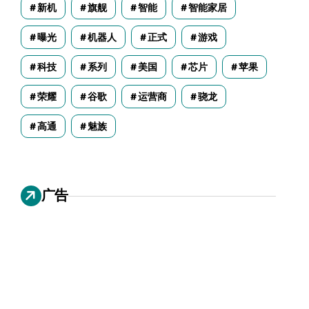
新机
旗舰
智能
智能家居
曝光
机器人
正式
游戏
科技
系列
美国
芯片
苹果
荣耀
谷歌
运营商
骁龙
高通
魅族
广告