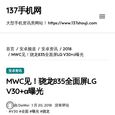
跳
137手机网
转
到
内
大型手机资讯类网站！ https://www.137shouji.com
容
首页
安卓频道
安卓资讯
2018
MWC见！骁龙835全面屏LG V30+α曝光
安卓资讯
MWC见！骁龙835全面屏LG
V30+α曝光
由 DaWei
1 月 20, 2018
没有评论
#
V30
#
全面
#
曝光
#
骁龙