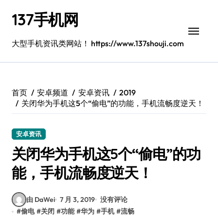
跳
137手机网
转
到
内
大型手机资讯类网站！ https://www.137shouji.com
容
首页
安卓频道
安卓资讯
2019
关闭华为手机这5个“偷电”的功能，手机流畅度逆天！
安卓资讯
关闭华为手机这5个“偷电”的功
能，手机流畅度逆天！
由 DaWei
7 月 3, 2019
没有评论
#
偷电
#
关闭
#
功能
#
华为
#
手机
#
流畅