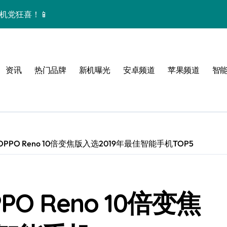
手机党狂喜！📱
时尚数码控必备！
，一机解锁时尚新视界！
资讯
热门品牌
新机曝光
安卓频道
苹果频道
智
用管家功能大起底！
+颜值爆表，速来围观！
技巧速来抄作业！
，优惠+评测全在这！
PO Reno 10倍变焦版入选2019年最佳智能手机TOP5
秘，时尚达人的新宠！
些亮点让手机控狂喜！
 Reno 10倍变焦
功能速递来袭