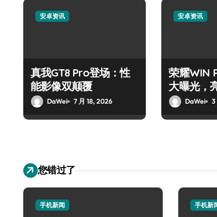
安卓资讯
安卓资讯
真我GT8 Pro登场：性
荣耀WIN
能影像双颠覆
大曝光，
DaWei
7 月 18, 2026
DaWei
3
您错过了
手机新闻
手机新