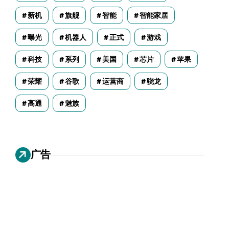
新机
旗舰
智能
智能家居
曝光
机器人
正式
游戏
科技
系列
美国
芯片
苹果
荣耀
谷歌
运营商
骁龙
高通
魅族
广告