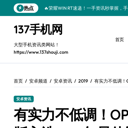
跳
热点
🔥荣耀WIN RT速递！一手资讯秒掌握，
转
到
荣耀WIN RT来袭！一机解锁实用资讯，
内
137手机网
容
小米17 Ultra炸场来袭！前沿科技汇聚
首页
荣耀Magic V6抢先揭秘！一屏掌控，实
大型手机资讯类网站！
https://www.137shouji.com
OPPO Find X9抢先剧透！黑科技功能
vivo S50炸场来袭！超全亮点+神操作
荣耀Magic8 RSR深度揭秘！新功能炸场
首页
安卓频道
安卓资讯
2019
有实力不低调！OP
华为nova 15 Pro来袭！特色功能全揭
安卓资讯
三星Galaxy S26 Ultra抢先揭秘！这
有实力不低调！OPPO
数码潮人必看！小米17最新动态+超实用