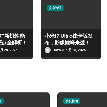
安卓资讯
 RT新机性能
小米17 Ultra徕卡版发
亮点全解析！
布，影像巅峰来袭！
 月 28, 2026
DaWei
3 月 28, 2026
闻
手机新闻