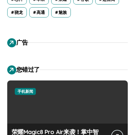
骁龙
高通
魅族
广告
您错过了
手机新闻
荣耀Magic8 Pro Air来袭！掌中智