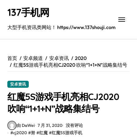
跳
137手机网
转
到
内
大型手机资讯类网站！ https://www.137shouji.com
容
首页
安卓频道
安卓资讯
2020
红魔5S游戏手机亮相CJ2020 吹响“1+1+N”战略集结号
安卓资讯
红魔5S游戏手机亮相CJ2020
吹响“1+1+N”战略集结号
由 DaWei
7 月 31, 2020
没有评论
#
cj2020
#
努
#
红魔
#
红魔5S游戏手机