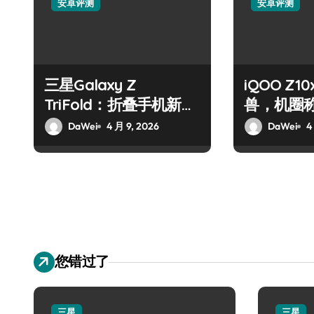
安卓评测
安卓评测
三星Galaxy Z
iQOO Z
TriFold：折叠手机新巅
兽，机圈
峰！
DaWei
4 月 9, 2026
DaWei
4
您错过了
三星
三星