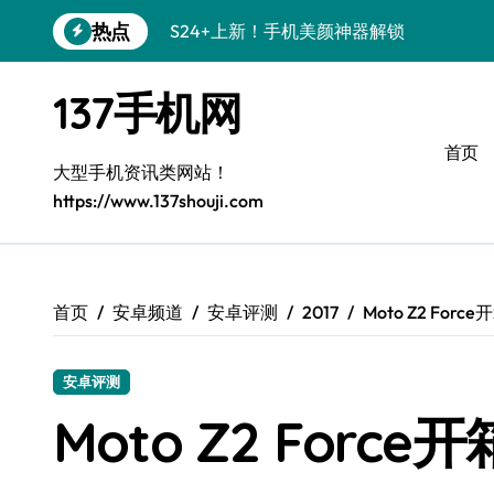
跳
热点
S24+上新！手机美颜神器解锁
转
到
S26+颜值暴击！机皇美颜秘籍大公开
内
137手机网
容
A56 5G登场，刷新三星时尚新高度！
首页
三星S26上新！3招秒变手机个性美学
大型手机资讯类网站！
https://www.137shouji.com
S25美学攻略：解锁三星个性炫彩新姿势
C55 5G潮玩秘籍：定制时尚新态度
Galaxy C55 5G登场，时尚美学新标杆！
首页
安卓频道
安卓评测
2017
Moto Z2 Fo
Galaxy Z Flip6：折叠间，尽显潮流魔力！
安卓评测
S25+闪亮登场！3招搞定绝美手机摄影风
Moto Z2 For
S25 Ultra颜值炸裂！定制主题潮到没朋友