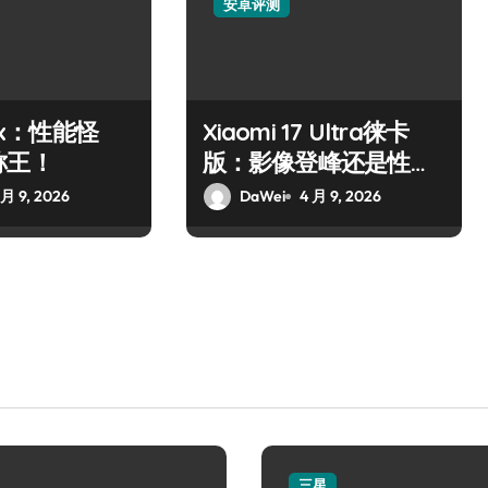
安卓评测
10x：性能怪
Xiaomi 17 Ultra徕卡
称王！
版：影像登峰还是性能
霸主？
 月 9, 2026
DaWei
4 月 9, 2026
三星