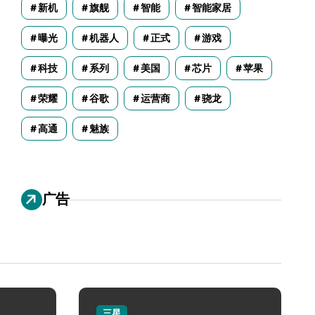
新机
旗舰
智能
智能家居
曝光
机器人
正式
游戏
科技
系列
美国
芯片
苹果
荣耀
谷歌
运营商
骁龙
高通
魅族
广告
三星