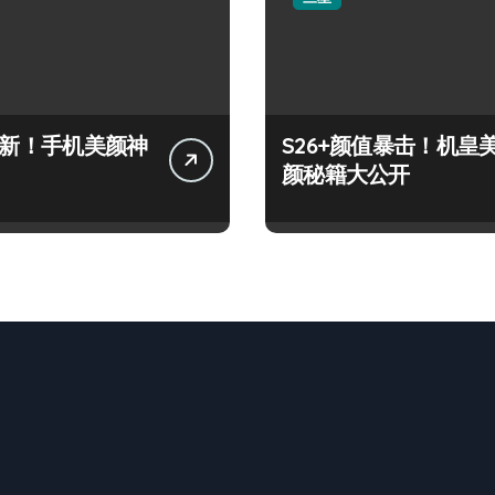
+上新！手机美颜神
S26+颜值暴击！机皇
颜秘籍大公开